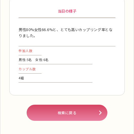
当日の様子
男性80%女性66.6%と、とても高いカップリング率とな
りました。
参加人数
男性:5名 女性:6名
カップル数
4組
検索に戻る