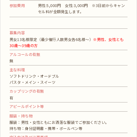
参加費用
男性:5,000円 女性:3,000円 ※3日前からキャン
セル料が全額発生します。
募集内容
男女13名様限定（最少催行人数男女各6名様～）
※男性、女性とも
30歳～39歳の方
アルコールの有無
無
主な料理
ソフトドリンク・オードブル
パスタ・メイン・スイーツ
カップリングの有無
有
アピールポイント等
服装・持ち物
服装：男性・女性ともにお洒落な服装でご参加ください。
持ち物：身分証明書・携帯・ボールペン等