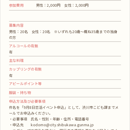
参加費用
男性：2,000円 女性：2,000円
募集内容
男性：20名 女性：20名 ※いずれも20歳～概ね35歳までの独身
の方
アルコールの有無
有
主な料理
カップリングの有無
有
アピールポイント等
服装・持ち物
申込方法及び必要事項
件名を「9月8日恋活イベント申込」として、渋川市こども課までメ
ールでお申込みください。
・必要事項 氏名・性別・年齢・住所・電話番号
・申込先 kodomo@city.shibukawa.gunma.jp