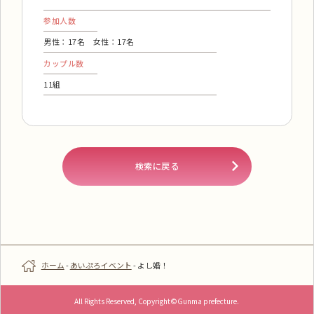
参加人数
男性：17名 女性：17名
カップル数
11組
検索に戻る
ホーム
-
あいぷろイベント
-
よし婚！
All Rights Reserved, Copyright©Gunma prefecture.