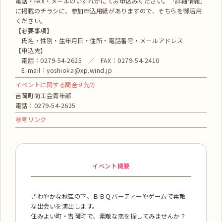
電話・FAX・メールのいずれかにてお申込みください。「詳細情報」
に掲載のチラシに、参加申込用紙がありますので、そちらを御活用
ください。
【必要事項】
氏名・性別・生年月日・住所・電話番号・メールアドレス
【申込先】
電話：0279-54-2625 ／ FAX：0279-54-2410
E-mail：yoshioka@xp.wind.jp
イベントに関する問合せ先等
吉岡町商工会青年部
電話：0279-54-2625
参考リンク
イベント概要
さわやかな秋空の下、ＢＢＱパーティーやゲームで素敵
な出会いを演出します。
住みよい町・吉岡町で、素敵な恋を探してみませんか？