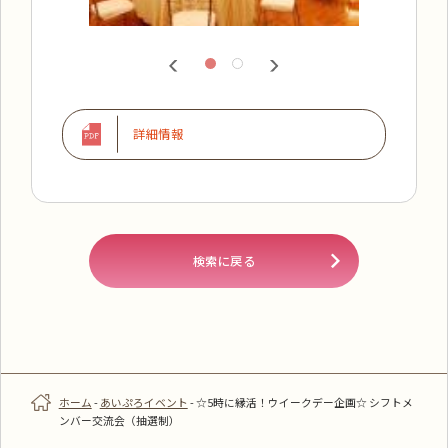
詳細情報
検索に戻る
ホーム
-
あいぷろイベント
-
☆5時に縁活！ウイークデー企画☆ シフトメ
ンバー交流会（抽選制）