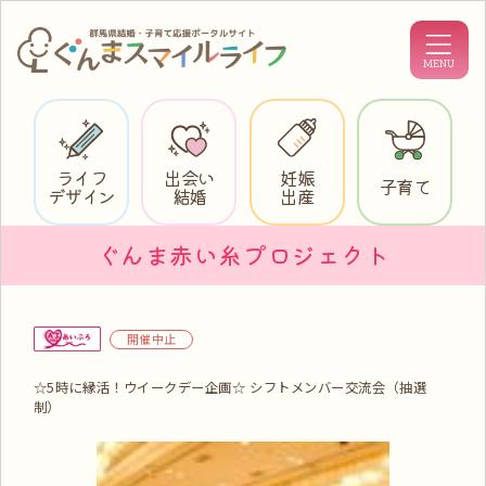
ライフ
出会い
妊娠
子育て
デザイン
結婚
出産
ぐんま赤い糸プロジェクト
開催中止
☆5時に縁活！ウイークデー企画☆ シフトメンバー交流会（抽選
制）