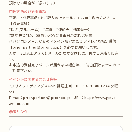
頂けない場合がございます）
申込方法及び必要事項
下記、<必要事項>をご記入の上メールにてお申し込みください。
【必要事項】
?氏名(フルネーム) ?年齢 ?連絡先（携帯番号）
?勤務先会社名（※あいぷろ会員番号があれば記載）
※パソコンメールからのドメイン指定またはアドレスを指定受信
【prior.partner@prior.co.jp】を必ずお願いします。
万が一3日以上過ぎてもメールが届かなければ、再度ご連絡くださ
い。
お申込み受付完了メールが届かない場合は、ご参加頂けませんので
ご注意下さい。
イベントに関する問合せ先等
?プリオウエディングスG&N 縁活担当 TEＬ:0270-40-1234(火曜
休)
E-mai：prior.partner@prior.co.jp URL：http://www.ginza-
avenir.com
参考リンク