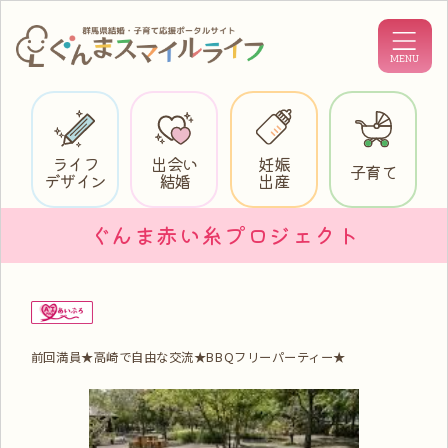
ライフ
出会い
妊娠
子育て
デザイン
結婚
出産
ぐんま赤い糸プロジェクト
前回満員★高崎で自由な交流★BBQフリーパーティー★