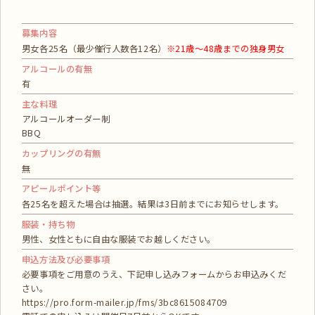
募集内容
男女各25名（最少催行人数各12名）
※21歳～48歳までの独身男女
アルコールの有無
有
主な料理
アルコールオーダー制
BBQ
カップリングの有無
無
アピールポイント等
各25名を超えた場合は抽選。結果は3日前までにお知らせします。
服装・持ち物
男性、女性ともに自由な服装でお越しください。
申込方法及び必要事項
必要事項をご用意のうえ、下記申し込みフォームからお申込みくだ
さい。
https://pro.form-mailer.jp/fms/3bc8615084709