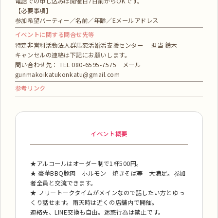
電話での申し込みは開催日7日前からOKです。
【必要事項】
参加希望パーティー／名前／年齢／Eメールアドレス
イベントに関する問合せ先等
特定非営利活動法人群馬恋活婚活支援センター 担当 鈴木
キャンセルの連絡は下記にお願いします。
問い合わせ先： TEL 080-6595-7575 メール
gunmakoikatukonkatu@gmail.com
参考リンク
イベント概要
★アルコールはオーダー制で1杯500円。
★ 豪華BBQ豚肉 ホルモン 焼きそば等 大満足。参加
者全員と交流できます。
★ フリートークタイムがメインなので話したい方とゆっ
くり話せます。雨天時は近くの店舗内で開催。
連絡先、LINE交換も自由。迷惑行為は禁止です。