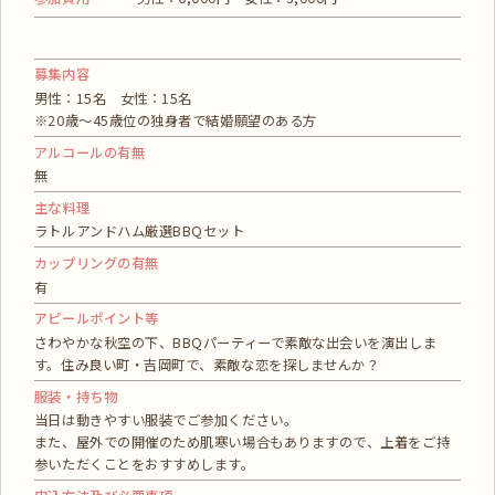
募集内容
男性：15名 女性：15名
※20歳～45歳位の独身者で結婚願望のある方
アルコールの有無
無
主な料理
ラトルアンドハム厳選BBQセット
カップリングの有無
有
アピールポイント等
さわやかな秋空の下、BBQパーティーで素敵な出会いを演出しま
す。住み良い町・吉岡町で、素敵な恋を探しませんか？
服装・持ち物
当日は動きやすい服装でご参加ください。
また、屋外での開催のため肌寒い場合もありますので、上着をご持
参いただくことをおすすめします。