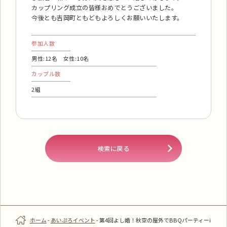
カップリング成立の皆様おめでとうございました。
今後とも吉岡町ともどもよろしくお願いいたします。
参加人数
男性:12名 女性:10名
カップル数
2組
検索に戻る
ホーム
-
あいぷろイベント
-
第4回よし婚！秋空の屋外でBBQパーティーi