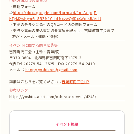
申込方法及び必要事項
・申込フォーム
⇒
https://docs.google.com/forms/d/1n_AdpqF-
KTgM2wHym6r-5RZM1CLbLMxywQ9DcsWoeJI/edit
・下記のチラシに添付のQRコード内の申込フォーム
・チラシ裏面の申込書に必要事項を記入し、吉岡町商工会まで
（FAX・メール・郵送・持参）
イベントに関する問合せ先等
吉岡町商工会（主幹・青年部）
〒370ｰ3604 北群馬郡吉岡町南下1375ｰ3
代表Tel：0279ｰ54－2625 FAX：0279ｰ54ｰ2410
メール ：
happy.yoshikon@gmail.com
詳細はこちらをご覧ください→
吉岡町商工会HP
参考リンク
https://yoshioka-sci.com/oshirase/event/4243/
イベント概要