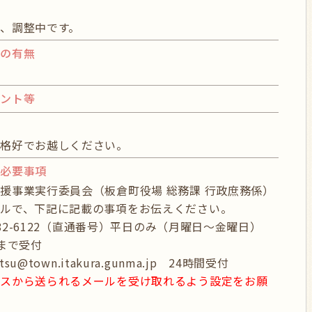
、調整中です。
グの有無
イント等
物
る格好でお越しください。
び必要事項
援事業実行委員会（板倉町役場 総務課 行政庶務係）
ルで、下記に記載の事項をお伝えください。
6-82-6122（直通番号）平日のみ（月曜日～金曜日）
15まで受付
atsu@town.itakura.gunma.jp 24時間受付
レスから送られるメールを受け取れるよう設定をお願