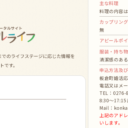
主な料理
料理の内容は
カップリン
無
アピールポ
服装・持ち
までのライフステージに応じた情報を
清潔感のあ
トです。
申込方法及
板倉町婚活応
電話又はメー
TEL：027
8:30～17:
Mail：konk
上記のアド
いします。