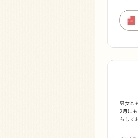
男女と
2月に
ちして