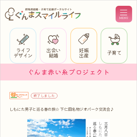
ライフ
出会い
妊娠
子育て
デザイン
結婚
出産
ぐんま赤い糸プロジェクト
終了しました
しもにた男子と巡る春の旅☆ 下仁田名物ジオパーク交流会♪