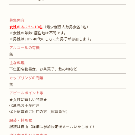
募集内容
女性のみ：5～10名
（最少催行人数男女各3名）
※女性の年齢･居住地は不問です。
※男性は30～40代のしもにた男子が参加します。
アルコールの有無
無
主な料理
下仁田名物昼食、お茶菓子、飲み物など
カップリングの有無
無
アピールポイント等
★女性に嬉しい特典★
①地元お土産付き
②上信電鉄ご利用の方（運賃負担）
服装・持ち物
服装は自由（詳細は参加決定後メールいたします）