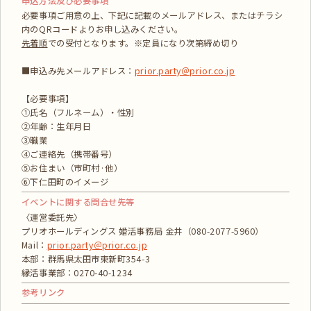
申込方法及び必要事項
必要事項ご用意の上、下記に記載のメールアドレス、またはチラシ
内のQRコードよりお申し込みください。
先着順
での受付となります。※定員になり次第締め切り
■申込み先メールアドレス：
prior.party＠prior.co.jp
【必要事項】
①氏名（フルネーム）・性別
②年齢：生年月日
③職業
④ご連絡先（携帯番号）
⑤お住まい（市町村·他）
⑥下仁田町のイメージ
イベントに関する問合せ先等
〈運営委託先〉
プリオホールディングス 婚活事務局 金井（080-2077-5960）
Mail：
prior.party＠prior.co.jp
本部：群馬県太田市東新町354-3
縁活事業部：0270-40-1234
参考リンク