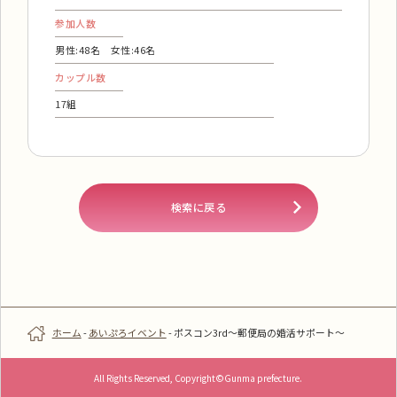
参加人数
男性:48名 女性:46名
カップル数
17組
検索に戻る
ホーム
-
あいぷろイベント
-
ポスコン3rd～郵便局の婚活サポート～
All Rights Reserved, Copyright©Gunma prefecture.