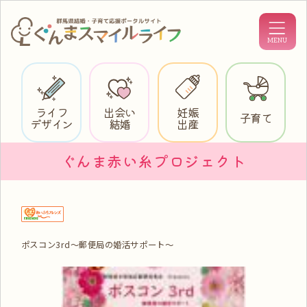
ライフ
出会い
妊娠
子育て
デザイン
結婚
出産
ぐんま赤い糸プロジェクト
ポスコン3rd～郵便局の婚活サポート～