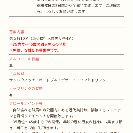
※開催日の2日前から全額発生致します。ご理解の
程、よろしくお願い致します。
募集内容
男女各10名（最少催行人数男女各4名）
※35歳位～45歳の独身男女の皆様
※男性、女性とも募集中です。
アルコールの有無
無
主な料理
サンドウィッチ・オードブル・デザート・ソフトドリンク
カップリングの有無
有
アピールポイント等
・自然溢れる群馬の森公園内にある近代美術館。隣接するレストラ
ンを貸切りでイベントを開催致します。
・35歳位～45歳中心での開催。年齢の近い男女の皆様にお集まり頂
き、当日をお過ごし頂きます。