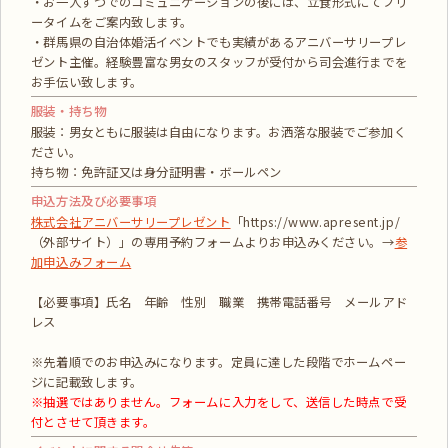
・お一人ずつでのコミュニケーションの後には、立食形式にてフリ
ータイムをご案内致します。
・群馬県の自治体婚活イベントでも実績があるアニバーサリープレ
ゼント主催。経験豊富な男女のスタッフが受付から司会進行までを
お手伝い致します。
服装・持ち物
服装：男女ともに服装は自由になります。お洒落な服装でご参加く
ださい。
持ち物：免許証又は身分証明書・ボールペン
申込方法及び必要事項
株式会社アニバーサリープレゼント
「https://www.apresent.jp/
（外部サイト）」の専用予約フォームよりお申込みください。→
参
加申込みフォーム
【必要事項】氏名 年齢 性別 職業 携帯電話番号 メールアド
レス
※先着順でのお申込みになります。定員に達した段階でホームペー
ジに記載致します。
※抽選ではありません。フォームに入力をして、送信した時点で受
付とさせて頂きます。