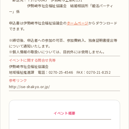
郵送先：〒372-0045 伊勢崎市上泉町151
伊勢崎市社会福祉協議会 結婚相談所「婚活パーティ
ー」係
申込書は伊勢崎市社会福祉協議会の
ホームページ
からダウンロード
できます。
※締切後、申込者への参加の可否、参加費納入、独身証明書提出等
について通知いたします。
※個人情報の取扱いについては、目的外には使用しません。
イベントに関する問合せ先等
伊勢崎市社会福祉協議会
地域福祉推進課 電話：0270-25-4546 FAX：0270-21-8252
参考リンク
http://ise-shakyo.or.jp/
イベント概要