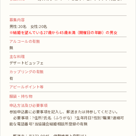
募集内容
男性:20名 女性:20名
※結婚を望んでいる27歳から45歳未満（開催日の年齢）の男女
アルコールの有無
無
主な料理
デザートビュッフェ
カップリングの有無
有
アピールポイント等
服装・持ち物
申込方法及び必要事項
参加申込書に必要事項を記入し、郵送または持参してください。
必要事項：?住所?氏名（ふりがな）?生年月日?性別?職業?連絡可
能な電話番号?当協議会結婚相談所登録の有無