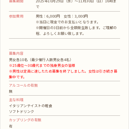
募集期間
2025年10月29日（水）～11月30日（日）16時ま
で
参加費用
男性：6,000円 女性：3,000円
※当日に現金でのお支払いとなります。
※開催日の3日前から全額発生致します。ご理解の
程、よろしくお願い致します。
募集内容
男女各10名（最少催行人数男女各4名）
※25歳位～30歳代までの独身男女の皆様
※男性は定員に達したため募集を終了しました。女性は引き続き募
集中です。
アルコールの有無
無
主な料理
イタリアンテイストの軽食
ソフトドリンク
カップリングの有無
有