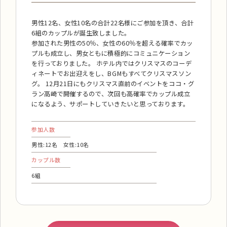
男性12名、女性10名の合計22名様にご参加を頂き、合計
6組のカップルが誕生致しました。
参加された男性の50％、女性の60％を超える確率でカッ
プルも成立し、男女ともに積極的にコミュニケーション
を行っておりました。 ホテル内ではクリスマスのコーデ
ィネートでお出迎えをし、BGMもすべてクリスマスソン
グ。 12月21日にもクリスマス直前のイベントをココ・グ
ラン高崎で開催するので、次回も高確率でカップル成立
になるよう、サポートしていきたいと思っております。
参加人数
男性:12名 女性:10名
カップル数
6組