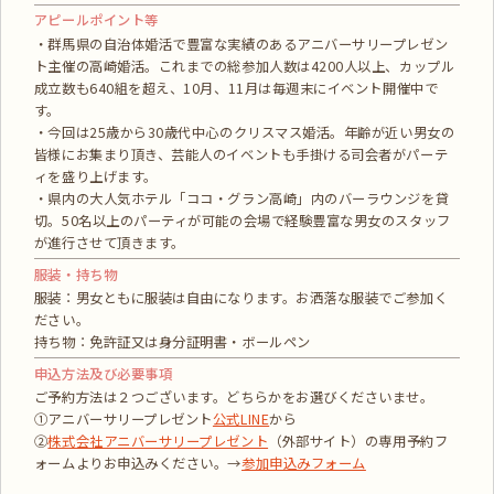
アピールポイント等
・群馬県の自治体婚活で豊富な実績のあるアニバーサリープレゼン
ト主催の高崎婚活。これまでの総参加人数は4200人以上、カップル
成立数も640組を超え、10月、11月は毎週末にイベント開催中で
す。
・今回は25歳から30歳代中心のクリスマス婚活。年齢が近い男女の
皆様にお集まり頂き、芸能人のイベントも手掛ける司会者がパーテ
ィを盛り上げます。
・県内の大人気ホテル「ココ・グラン高崎」内のバーラウンジを貸
切。50名以上のパーティが可能の会場で経験豊富な男女のスタッフ
が進行させて頂きます。
服装・持ち物
服装：男女ともに服装は自由になります。お洒落な服装でご参加く
ださい。
持ち物：免許証又は身分証明書・ボールペン
申込方法及び必要事項
ご予約方法は２つございます。どちらかをお選びくださいませ。
①アニバーサリープレゼント
公式LINE
から
②
株式会社アニバーサリープレゼント
（外部サイト）の専用予約フ
ォームよりお申込みください。→
参加申込みフォーム