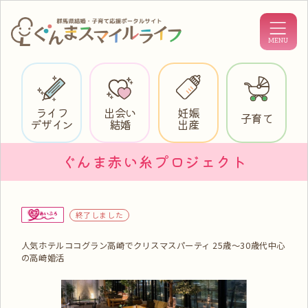
ライフ
出会い
妊娠
子育て
デザイン
結婚
出産
ぐんま赤い糸プロジェクト
終了しました
人気ホテルココグラン高崎でクリスマスパーティ 25歳～30歳代中心
の高崎婚活