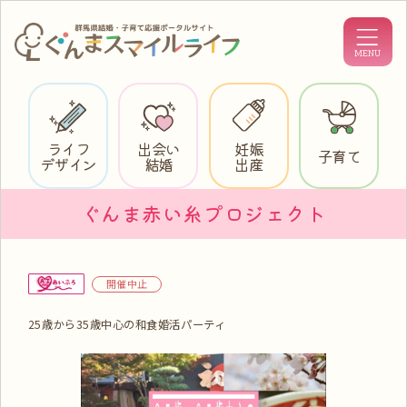
ライフ
出会い
妊娠
子育て
デザイン
結婚
出産
ぐんま赤い糸プロジェクト
開催中止
25歳から35歳中心の和食婚活パーティ