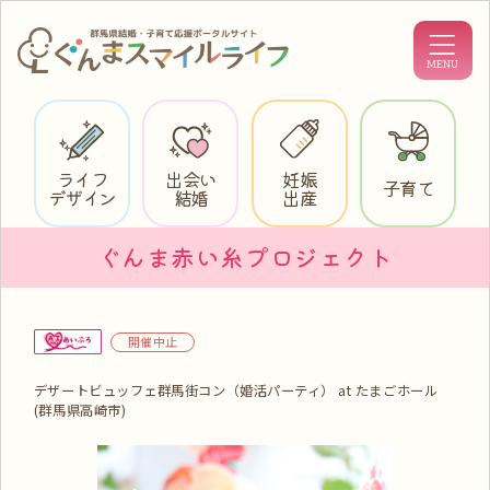
ライフ
出会い
妊娠
子育て
デザイン
結婚
出産
ぐんま赤い糸プロジェクト
開催中止
デザートビュッフェ群馬街コン（婚活パーティ） at たまごホール
(群馬県高崎市)