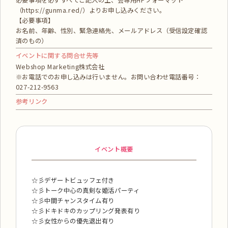
必要事項を必ずすべてご記入の上、会専用HPフォーマット
（https://gunma.red/）よりお申し込みください。
【必要事項】
お名前、年齢、性別、緊急連絡先、メールアドレス（受信設定確認
済のもの）
イベントに関する問合せ先等
Webshop Marketing株式会社
※お電話でのお申し込みは行いません。お問い合わせ電話番号：
027-212-9563
参考リンク
イベント概要
☆彡デザートビュッフェ付き
☆彡トーク中心の真剣な婚活パーティ
☆彡中間チャンスタイム有り
☆彡ドキドキのカップリング発表有り
☆彡女性からの優先退出有り