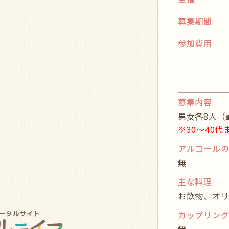
募集期間
参加費用
募集内容
男女各8人（
※30～40
アルコール
無
主な料理
お飲物、オ
カップリン