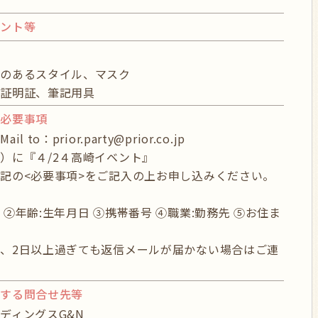
イント等
物
感のあるスタイル、マスク
分証明証、筆記用具
び必要事項
 to：prior.party@prior.co.jp
）に『４/2４高崎イベント』
記の<必要事項>をご記入の上お申し込みください。
 ②年齢:生年月日 ③携帯番号 ④職業:勤務先 ⑤お住ま
、2日以上過ぎても返信メールが届かない場合はご連
。
関する問合せ先等
ディングスG&N