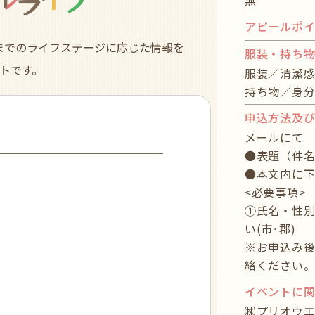
無
アピールポ
までのライフステージに応じた情報を
服装・持ち
トです。
服装／清潔
持ち物／身
申込方法及
メールにて Mail
●表題（件名
●本文内に下
<必要事項>
①氏名・性別
い(市･郡)
※お申込み後
絡ください
イベントに
㈱プリオウエ