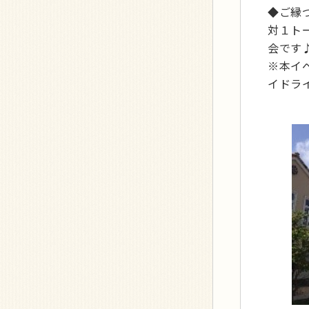
◆ご縁
対１ト
会です
※本イ
イドラ