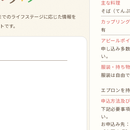
主な料理
そば（てん
までのライフステージに応じた情報を
カップリン
トです。
有
アピールポ
申し込み多数
い。
服装・持ち
服装は自由で
エプロンを
申込方法及
下記必要事
い。
お申込み先： xx