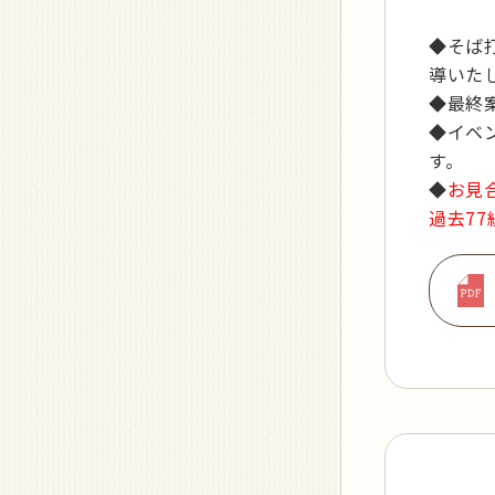
◆そば
導いた
◆最終
◆イベ
す。
◆
お見
過去7