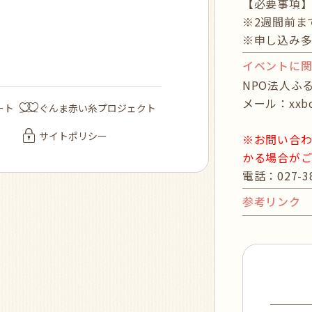
【必要事項
※2週間前ま
※申し込み多
イベントに
NPO法人ふ
メール：xxbcs
ート
ぐんま赤い糸プロジェクト
サイトポリシー
※お問い合わ
かる場合が
電話：027-
参考リンク