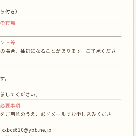
ぷら付き）
グの有無
イント等
の場合、抽選になることがあります。ご了承くださ
物
す。
持参してください。
び必要事項
項をご用意のうえ、必ずメールでお申し込みくださ
bcs610@ybb.ne.jp