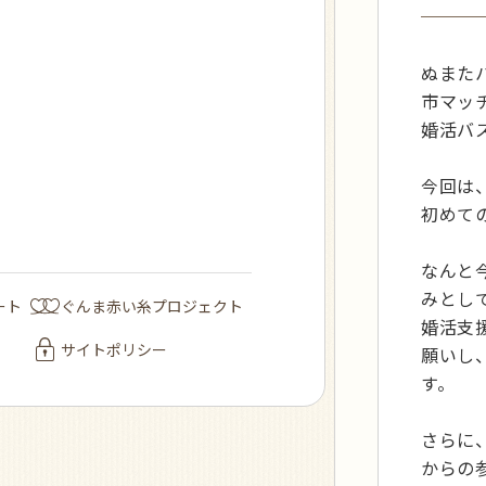
ぬまた
市マッ
婚活バ
今回は
初めて
なんと
みとし
ート
ぐんま赤い糸プロジェクト
婚活支
サイトポリシー
願いし
す。
さらに
からの