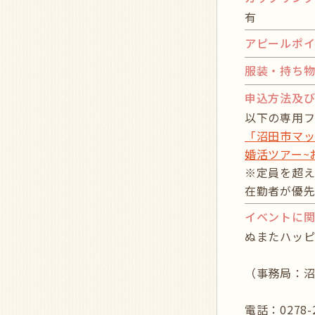
有
アピールポ
服装・持ち
申込方法及
以下の専用
「沼田市マ
婚活ツアー~
※定員を超え
在勤者が優先
イベントに
ぬまたハッピ
（事務局：沼
電話：0278-