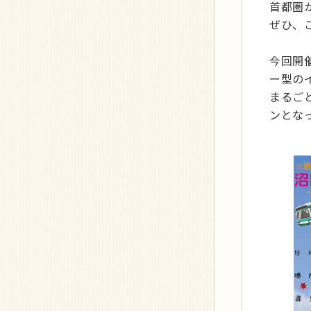
首都圏
ぜひ、
今回開
ー型の
まるご
ンとな