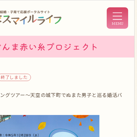
ぐんま赤い糸プロジェクト
終了しました
チングツアー〜天空の城下町でぬまた男子と巡る婚活バ