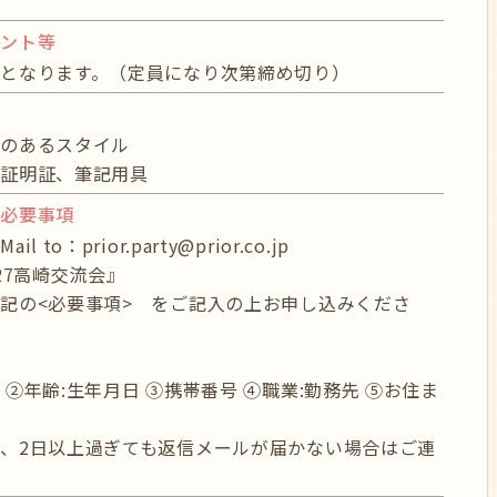
イント等
となります。（定員になり次第締め切り）
物
感のあるスタイル
分証明証、筆記用具
び必要事項
 to：prior.party@prior.co.jp
27高崎交流会』
記の<必要事項> をご記入の上お申し込みくださ
 ②年齢:生年月日 ③携帯番号 ④職業:勤務先 ⑤お住ま
、2日以上過ぎても返信メールが届かない場合はご連
。