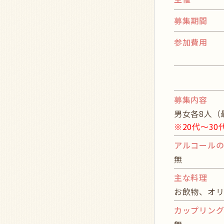
募集期間
参加費用
募集内容
男女各8人（
※20代～3
アルコール
無
主な料理
お飲物、オ
カップリン