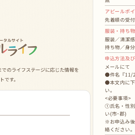
無
アピールポ
先着順の受付
服装・持ち
服装／清潔
持ち物／身
申込方法及
メールにて Mail
までのライフステージに応じた情報を
●件名『11/
トです。
●本文内に下
い。
<必要事項>
①氏名・性別
い(市･郡)
※お申込み後
絡ください