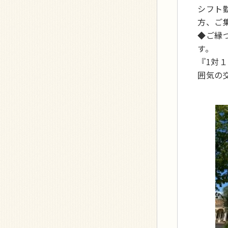
シフト
方、ご
◆ご縁
す。
『1対
囲気の