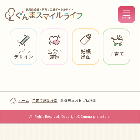
ライフ
出会い
妊娠
子育て
デザイン
結婚
出産
ホーム
-
子育て施設検索
-
前橋市立おおご幼稚園
All Rights Reserved, Copyright©Gunma prefecture.