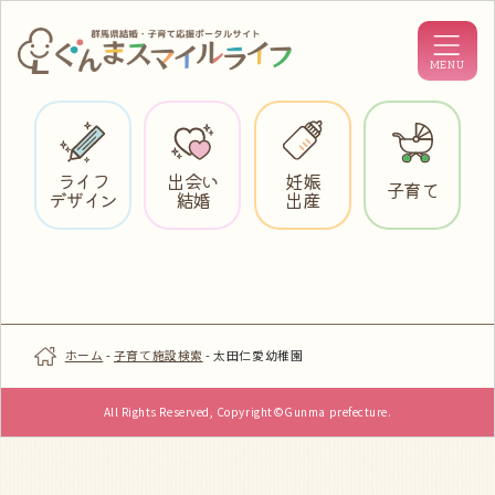
ライフ
出会い
妊娠
子育て
デザイン
結婚
出産
ホーム
-
子育て施設検索
-
太田仁愛幼稚園
All Rights Reserved, Copyright©Gunma prefecture.