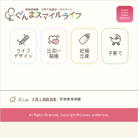
ライフ
出会い
妊娠
子育て
デザイン
結婚
出産
ホーム
-
子育て施設検索
-
芳賀南保育園
All Rights Reserved, Copyright©Gunma prefecture.