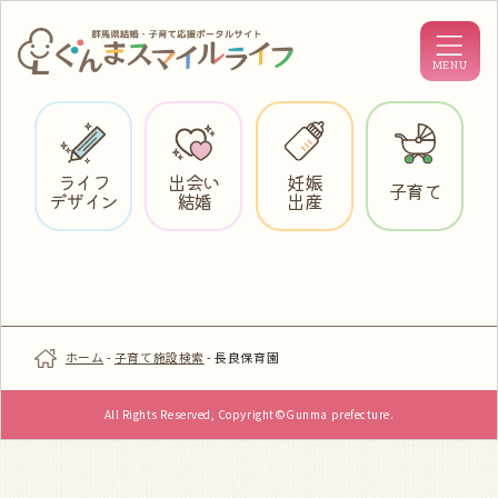
ライフ
出会い
妊娠
子育て
デザイン
結婚
出産
ホーム
-
子育て施設検索
-
長良保育園
All Rights Reserved, Copyright©Gunma prefecture.