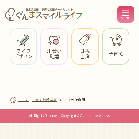
ライフ
出会い
妊娠
子育て
デザイン
結婚
出産
ホーム
-
子育て施設検索
-
にしきの保育園
All Rights Reserved, Copyright©Gunma prefecture.