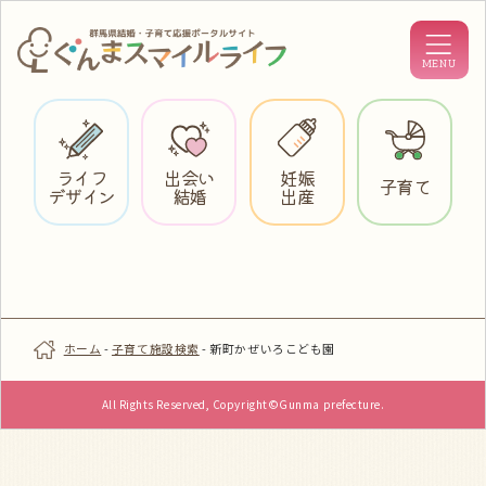
ライフ
出会い
妊娠
子育て
デザイン
結婚
出産
ホーム
-
子育て施設検索
-
新町かぜいろこども園
All Rights Reserved, Copyright©Gunma prefecture.