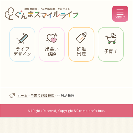
ライフ
出会い
妊娠
子育て
デザイン
結婚
出産
ホーム
-
子育て施設検索
-
中居幼稚園
All Rights Reserved, Copyright©Gunma prefecture.