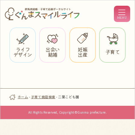
ライフ
出会い
妊娠
子育て
デザイン
結婚
出産
ホーム
-
子育て施設検索
-
二葉こども園
All Rights Reserved, Copyright©Gunma prefecture.