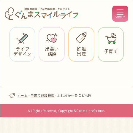
ライフ
出会い
妊娠
子育て
デザイン
結婚
出産
ホーム
-
子育て施設検索
-
ふじおか中央こども園
All Rights Reserved, Copyright©Gunma prefecture.