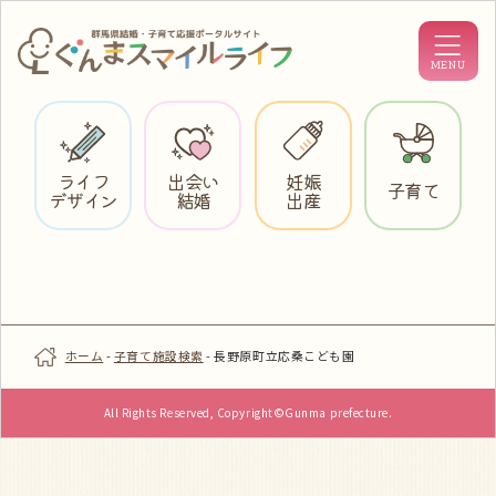
ライフ
出会い
妊娠
子育て
デザイン
結婚
出産
ホーム
-
子育て施設検索
-
長野原町立応桑こども園
All Rights Reserved, Copyright©Gunma prefecture.