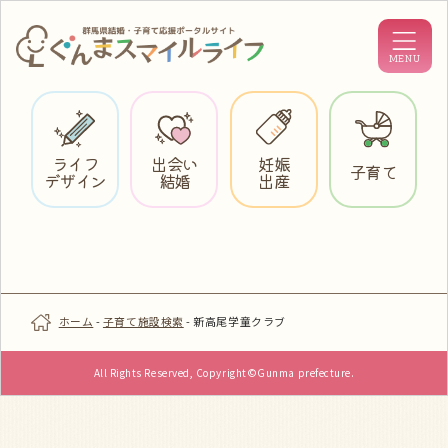
ライフ
出会い
妊娠
子育て
デザイン
結婚
出産
ホーム
-
子育て施設検索
-
新高尾学童クラブ
All Rights Reserved, Copyright©Gunma prefecture.