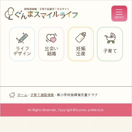
ライフ
出会い
妊娠
子育て
デザイン
結婚
出産
ホーム
-
子育て施設検索
-
南小学校放課後児童クラブ
All Rights Reserved, Copyright©Gunma prefecture.