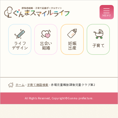
ライフ
出会い
妊娠
子育て
デザイン
結婚
出産
ホーム
-
子育て施設検索
-
赤堀児童館放課後児童クラブ第2
All Rights Reserved, Copyright©Gunma prefecture.