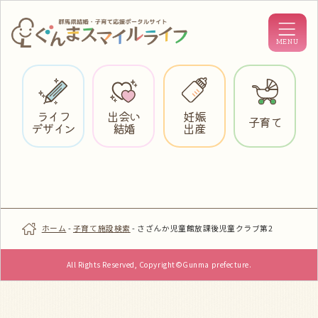
ライフ
出会い
妊娠
子育て
デザイン
結婚
出産
ホーム
-
子育て施設検索
-
さざんか児童館放課後児童クラブ第2
All Rights Reserved, Copyright©Gunma prefecture.