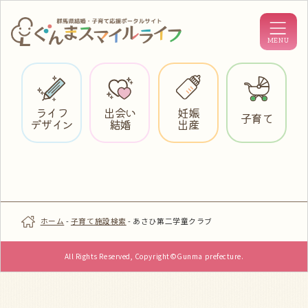
ライフ
出会い
妊娠
子育て
デザイン
結婚
出産
ホーム
-
子育て施設検索
-
あさひ第二学童クラブ
All Rights Reserved, Copyright©Gunma prefecture.