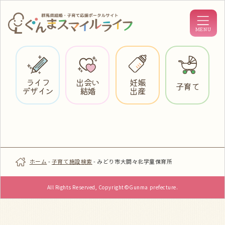
ライフ
出会い
妊娠
子育て
デザイン
結婚
出産
ホーム
-
子育て施設検索
-
みどり市大間々北学童保育所
All Rights Reserved, Copyright©Gunma prefecture.