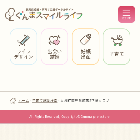
ライフ
出会い
妊娠
子育て
デザイン
結婚
出産
ホーム
-
子育て施設検索
-
大泉町南児童館第2学童クラブ
All Rights Reserved, Copyright©Gunma prefecture.