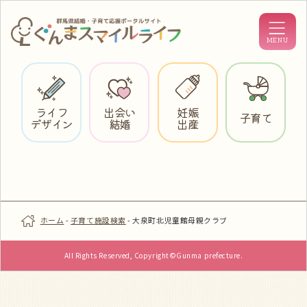
ライフ
出会い
妊娠
子育て
デザイン
結婚
出産
ホーム
-
子育て施設検索
-
大泉町北児童館母親クラブ
All Rights Reserved, Copyright©Gunma prefecture.