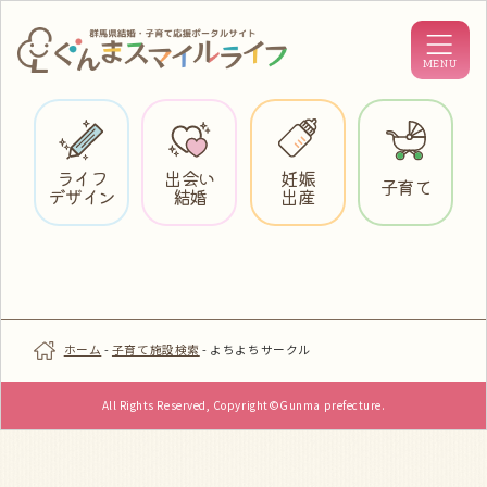
ライフ
出会い
妊娠
子育て
デザイン
結婚
出産
ホーム
-
子育て施設検索
-
よちよちサークル
All Rights Reserved, Copyright©Gunma prefecture.