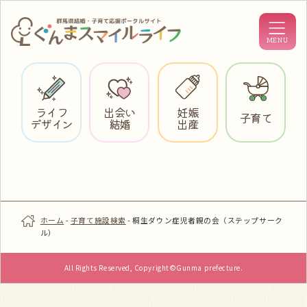
ライフ
出会い
妊娠
子育て
デザイン
結婚
出産
ホーム
-
子育て施設検索
-
桐生ダウン症児者親の会（ステップサーク
ル）
All Rights Reserved, Copyright©Gunma prefecture.