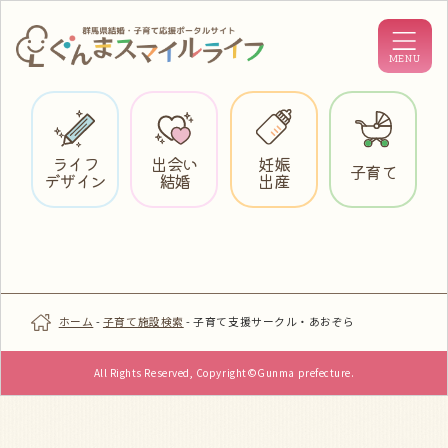
ライフ
出会い
妊娠
子育て
デザイン
結婚
出産
ホーム
-
子育て施設検索
-
子育て支援サークル・あおぞら
All Rights Reserved, Copyright©Gunma prefecture.