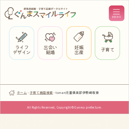
ライフ
出会い
妊娠
子育て
デザイン
結婚
出産
ホーム
-
子育て施設検索
-
tonan児童俱楽部伊勢崎坂東
All Rights Reserved, Copyright©Gunma prefecture.