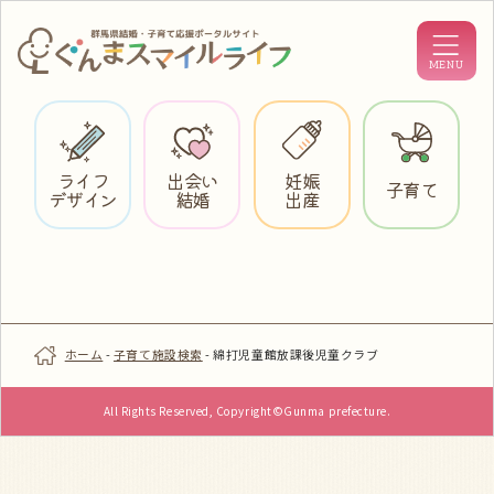
ライフ
出会い
妊娠
子育て
デザイン
結婚
出産
ホーム
-
子育て施設検索
-
綿打児童館放課後児童クラブ
All Rights Reserved, Copyright©Gunma prefecture.