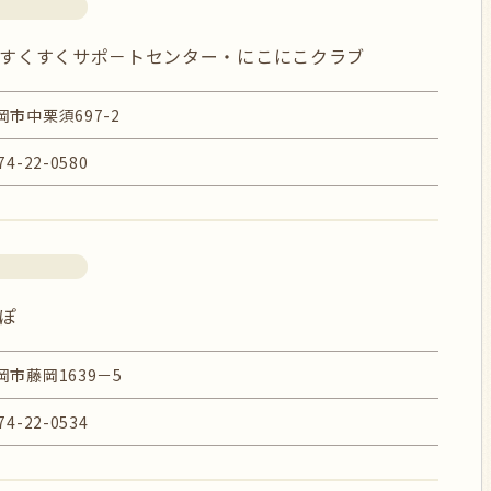
すくすくサポ－トセンター・にこにこクラブ
岡市中栗須697-2
74-22-0580
ぽ
岡市藤岡1639－5
74-22-0534