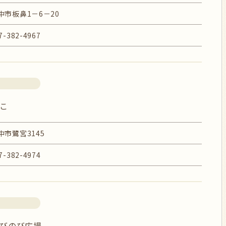
中市板鼻1－6－20
7-382-4967
こ
中市鷺宮3145
7-382-4974
びのび広場