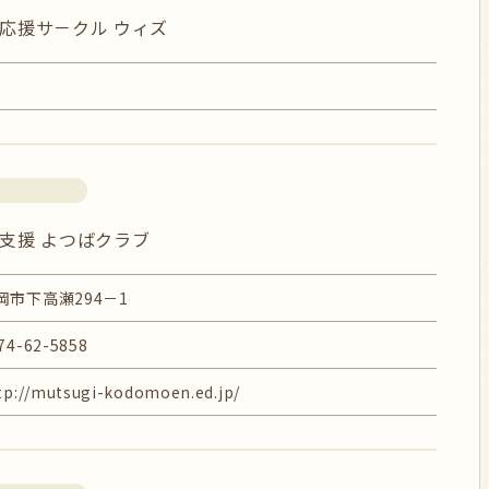
応援サ－クル ウィズ
支援 よつばクラブ
岡市下高瀬294－1
74-62-5858
tp://mutsugi-kodomoen.ed.jp/