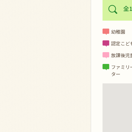
全1
幼稚園
認定こど
放課後児
ファミリ
ター