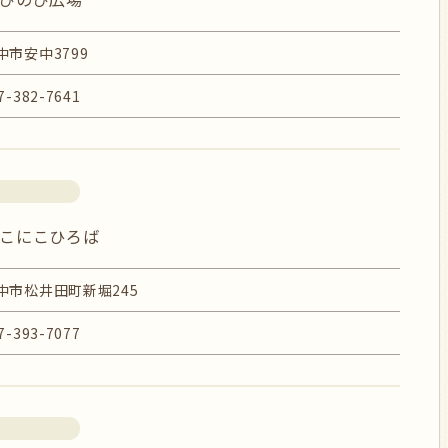
中市安中3799
7-382-7641
こにこひろば
中市松井田町新堀245
7-393-7077