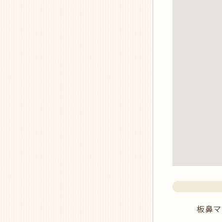
1
板鼻マ