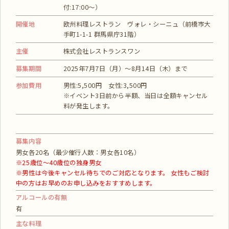
付:17:00〜）
開催地
欧州料理レストラン ヴォレ・シーニュ（前橋市大
手町1-1-1 群馬県庁31階）
主催
株式会社レストランスワン
募集期間
2025年7月7日（月）～8月14日（木）まで
参加費用
男性:5,500円 女性:3,500円
※イベント3日前から半額、当日は全額キャンセル
料が発生します。
募集内容
男女各20名（最少催行人数：男女各10名）
※25歳位〜40歳位の独身男女
※男性は今後キャンセル待ちでのご対応となります。 女性もご検討
中の方はお早めのお申し込みをおすすめします。
アルコールの有無
有
主な料理