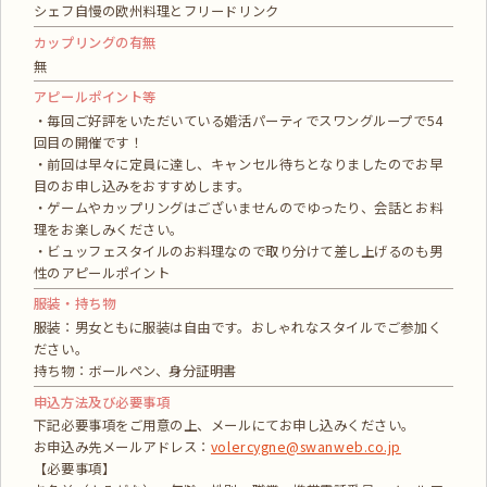
シェフ自慢の欧州料理とフリードリンク
カップリングの有無
無
アピールポイント等
・毎回ご好評をいただいている婚活パーティでスワングループで54
回目の開催です！
・前回は早々に定員に達し、キャンセル待ちとなりましたのでお早
目のお申し込みをおすすめします。
・ゲームやカップリングはございませんのでゆったり、会話とお料
理をお楽しみください。
・ビュッフェスタイルのお料理なので取り分けて差し上げるのも男
性のアピールポイント
服装・持ち物
服装：男女ともに服装は自由です。おしゃれなスタイルでご参加く
ださい。
持ち物：ボールペン、身分証明書
申込方法及び必要事項
下記必要事項をご用意の上、メールにてお申し込みください。
お申込み先メールアドレス：
volercygne@swanweb.co.jp
【必要事項】