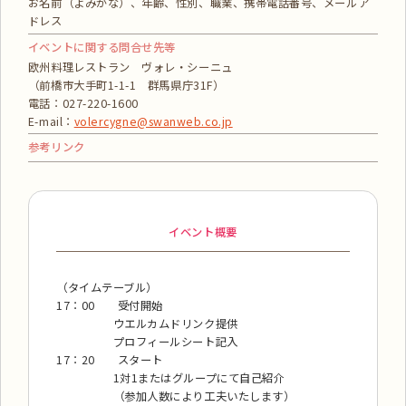
お名前（よみがな）、年齢、性別、職業、携帯電話番号、メールア
ドレス
イベントに関する問合せ先等
欧州料理レストラン ヴォレ・シーニュ
（前橋市大手町1-1-1 群馬県庁31F）
電話：027-220-1600
E-mail：
volercygne@swanweb.co.jp
参考リンク
イベント概要
（タイムテーブル）
17：00 受付開始
ウエルカムドリンク提供
プロフィールシート記入
17：20 スタート
1対1またはグループにて自己紹介
（参加人数により工夫いたします）