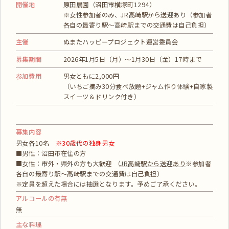
開催地
原田農園（沼田市横塚町1294）
※女性参加者のみ、JR高崎駅から送迎あり（参加者
各自の最寄り駅～高崎駅までの交通費は自己負担）
主催
ぬまたハッピープロジェクト運営委員会
募集期間
2026年1月5日（月）～1月30日（金）17時まで
参加費用
男女ともに2,000円
（いちご摘み30分食べ放題+ジャム作り体験+自家製
スイーツ＆ドリンク付き）
募集内容
男女各10名
※30歳代の独身男女
■男性：沼田市在住の方
■女性：市外・県外の方も大歓迎 （
JR高崎駅から送迎あり
※参加者
各自の最寄り駅～高崎駅までの交通費は自己負担）
※定員を超えた場合には抽選となります。予めご了承ください。
アルコールの有無
無
主な料理