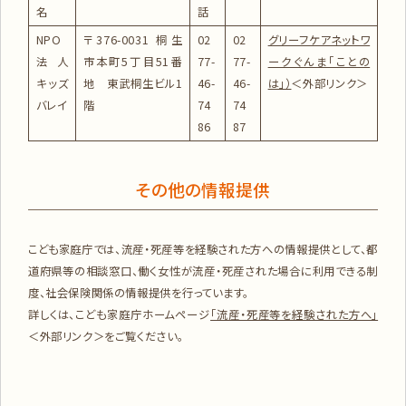
名
話
NPO
〒376-0031 桐生
02
02
グリーフケアネットワ
法人
市本町5丁目51番
77-
77-
ークぐんま「ことの
キッズ
地 東武桐生ビル1
46-
46-
は」）
＜外部リンク＞
バレイ
階
74
74
86
87
その他の情報提供
こども家庭庁では、流産・死産等を経験された方への情報提供として、都
道府県等の相談窓口、働く女性が流産・死産された場合に利用できる制
度、社会保険関係の情報提供を行っています。
詳しくは、こども家庭庁ホームページ
「流産・死産等を経験された方へ」
＜外部リンク＞
をご覧ください。