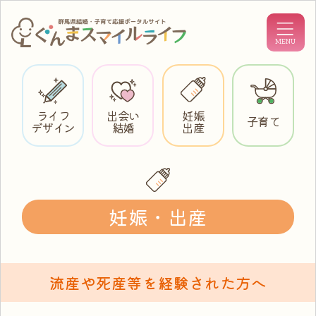
ライフ
出会い
妊娠
子育て
デザイン
結婚
出産
妊娠・出産
流産や死産等を経験された方へ