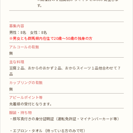
す。
募集内容
男性：8名 女性：8名
※男女とも群馬県内在住で20歳～50歳の独身の方
アルコールの有無
無
主な料理
豆腐２品、おからのおかず２品、おからスイーツ１品他合わせて７
品
カップリングの有無
無
アピールポイント等
先着順の受付となります。
服装・持ち物
・顔写真付きの身分証明証（運転免許証・マイナンバーカード等）
・エプロン・タオル（持っている方のみで可）