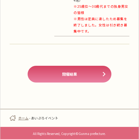
4名）
※25歳位～30歳代までの独身男女
の皆様
※男性は定員に達したため募集を
終了しました。女性は引き続き募
集中です。
開催結果
ホーム
-
あいぷろイベント
All Rights Reserved, Copyright©Gunma prefecture.