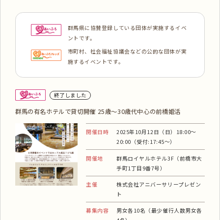
群馬県に協賛登録している団体が実施するイベ
ントです。
市町村、社会福祉協議会などの公的な団体が実
施するイベントです。
終了しました
群馬の有名ホテルで貸切開催 25歳～30歳代中心の前橋婚活
開催日時
2025年10月12日（日）18:00～
20:00（受付:17:45～）
開催地
群馬ロイヤルホテル3F（前橋市大
手町1丁目9番7号）
主催
株式会社アニバーサリープレゼン
ト
募集内容
男女各10名（最少催行人数男女各