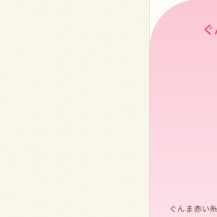
ぐ
ぐんま赤い